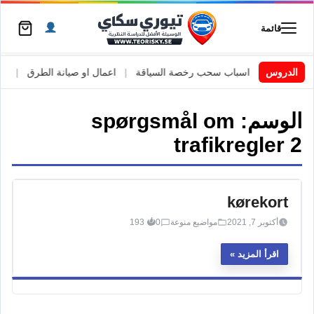
قائمة
ي السويد
الدروس
|
اسباب سحب رخصة السياقة
|
اعمال او صيانة الطرق
|
الأط
الوسم:
spørgsmål om
trafikregler 2
kørekort
أكتوبر 7, 2021
مواضيع منوعة
0
193
اقرأ المزيد