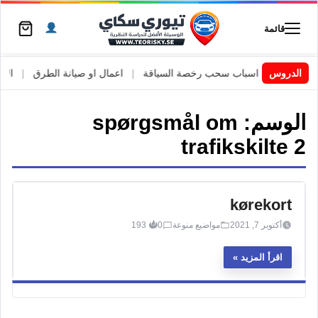
قائمة
 السويد
|
الدروس
اسباب سحب رخصة السياقة
|
اعمال او صيانة الطرق
|
الأطا
الوسم:
spørgsmål om
trafikskilte 2
kørekort
أكتوبر 7, 2021
مواضيع منوعة
0
193
اقرأ المزيد