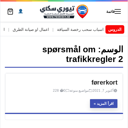
قائمة
 السويد
|
الدروس
اسباب سحب رخصة السياقة
|
اعمال او صيانة الطرق
|
الأطا
الوسم:
spørsmål om
trafikkregler 2
førerkort
أكتوبر 7, 2021
مواضيع منوعة
0
228
اقرأ المزيد