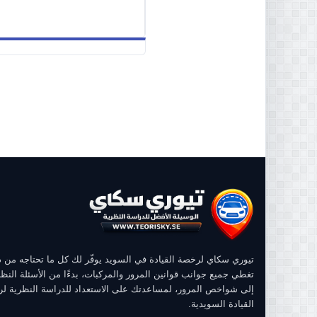
تيوري سكاي لرخصة القيادة في السويد يوفّر لك كل ما تحتاجه من
تغطي جميع جوانب قوانين المرور والمركبات، بدءًا من الأسئلة النظر
إلى شواخص المرور، لمساعدتك على الاستعداد للدراسة النظرية ل
القيادة السويدية.