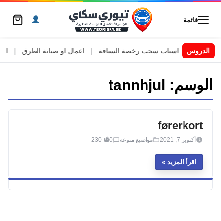
قائمة
 السويد
|
الدروس
اسباب سحب رخصة السياقة
|
اعمال او صيانة الطرق
|
الأطا
الوسم:
tannhjul
førerkort
أكتوبر 7, 2021
مواضيع منوعة
0
230
اقرأ المزيد