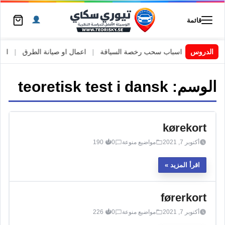
قائمة
 السويد
|
الدروس
اسباب سحب رخصة السياقة
|
اعمال او صيانة الطرق
|
الأطا
الوسم:
teoretisk test i dansk
kørekort
أكتوبر 7, 2021
مواضيع منوعة
0
190
اقرأ المزيد
førerkort
أكتوبر 7, 2021
مواضيع منوعة
0
226