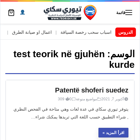
قائمة
ي السويد
الدروس
|
اسباب سحب رخصة السياقة
|
اعمال او صيانة الطرق
|
الأط
الوسم:
test teorik në gjuhën
kurde
Patentë shoferi suedez
أكتوبر 7, 2021
مواضيع منوعة
0
309
يتوفر تيوري سكاي في عدة لغات وهي متاحة في الفحص النظري
, شراء التطبيق حسب اللغة التي تريدها يمكنك شراء…
اقرأ المزيد