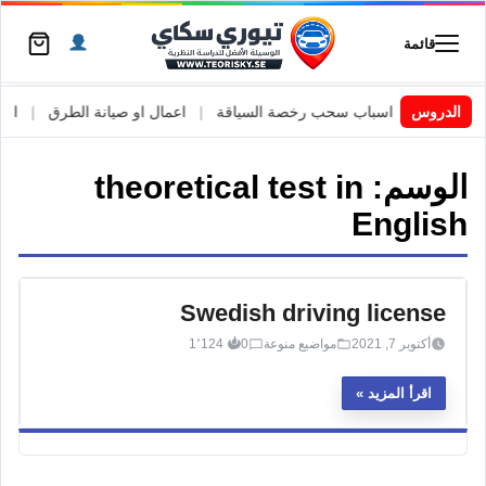
قائمة
 السويد
|
الدروس
اسباب سحب رخصة السياقة
|
اعمال او صيانة الطرق
|
الأطا
الوسم:
theoretical test in
English
Swedish driving license
أكتوبر 7, 2021
مواضيع منوعة
0
1٬124
اقرأ المزيد