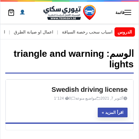
قائمة
 السويد
|
الدروس
اسباب سحب رخصة السياقة
|
اعمال او صيانة الطرق
|
الأطا
الوسم:
triangle and warning
lights
Swedish driving license
أكتوبر 7, 2021
مواضيع منوعة
0
1٬124
اقرأ المزيد