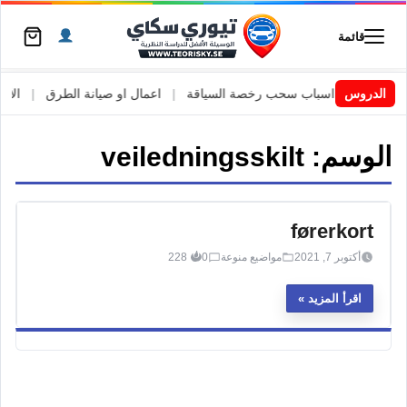
قائمة
السويد
|
الدروس
اسباب سحب رخصة السياقة
|
اعمال او صيانة الطرق
|
الأطار
الوسم:
veiledningsskilt
førerkort
أكتوبر 7, 2021
مواضيع منوعة
0
228
اقرأ المزيد