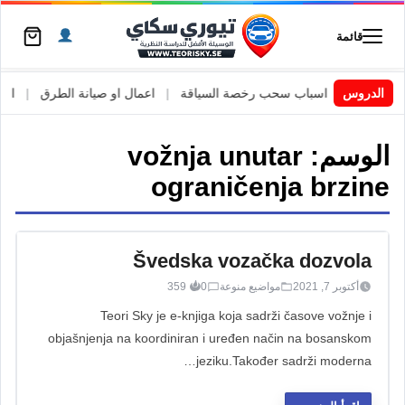
قائمة
 السويد
|
الدروس
اسباب سحب رخصة السياقة
|
اعمال او صيانة الطرق
|
الأطا
الوسم:
vožnja unutar
ograničenja brzine
Švedska vozačka dozvola
أكتوبر 7, 2021
مواضيع منوعة
0
359
Teori Sky je e-knjiga koja sadrži časove vožnje i
objašnjenja na koordiniran i uređen način na bosanskom
jeziku.Također sadrži moderna…