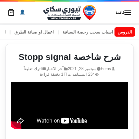
قائمة
ويد
|
الدروس
اسباب سحب رخصة السياقة
|
اعمال او صيانة الطرق
|
الأطارات
شرح شاخصة Stopp signal
Feras
سبتمبر 28, 2021
آخر الاخبار
اترك تعليقاً
234 المشاهدات
1 دقيقة قراءة