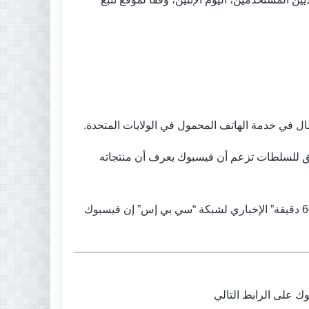
ل في خدمة الهاتف المحمول في الولايات المتحدة.
ئق للسلطات تزعم أن فيسبوك يعرف أن منتجاته
وعملت خبيرة البيانات فرانسيس هوغن (37 عاما) في شركات من بينها غوغل وبينترست، لكنها قالت في مقابلة مع برنامج “60 دقيقة” الإخباري لشبكة “سي بي إس” إن فيسبوك
 على الرابط التالي