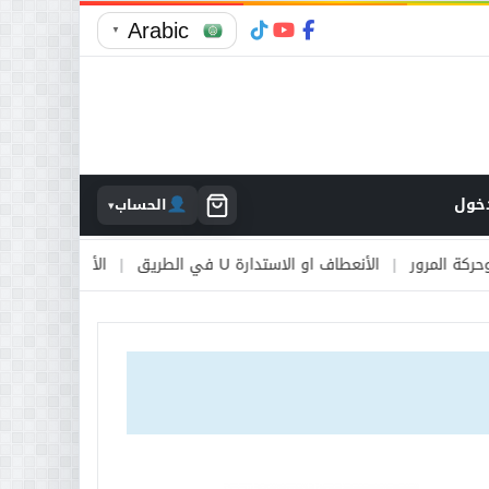
Arabic
▼
خول
الحساب
▾
نعطاف او الاستدارة U في الطريق
|
الأوتوستراد والطرق السريعة
|
ال