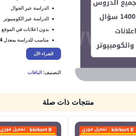
الدراسة عبر الجوال
الدراسة عبر الكومبيوتر
بدون اعلانات في الموقع
مناسب للدراسة بمعدل
4 – 5
ك
الشراء الآن
م
ي
ة
التصنيف:
الباقات
ا
ش
ت
ر
ا
منتجات ذات صلة
ك
1
4
ي
و
م