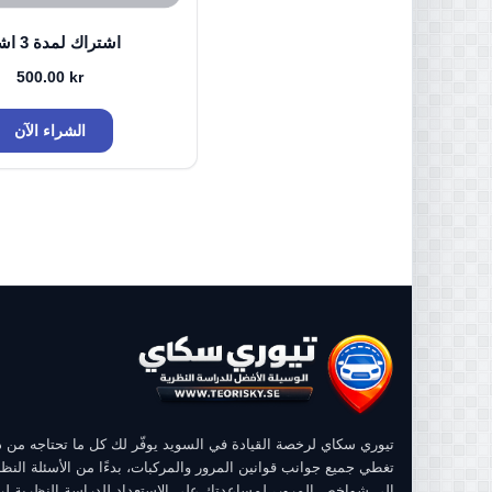
اشتراك لمدة 3 اشهر
500.00
kr
الشراء الآن
تيوري سكاي لرخصة القيادة في السويد يوفّر لك كل ما تحتاجه من
تغطي جميع جوانب قوانين المرور والمركبات، بدءًا من الأسئلة النظر
إلى شواخص المرور، لمساعدتك على الاستعداد للدراسة النظرية ل