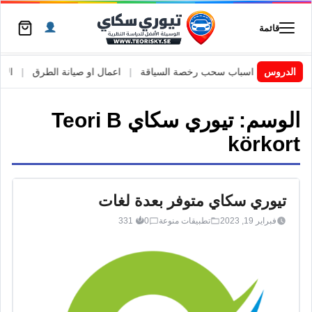
قائمة
السويد
|
الدروس
اسباب سحب رخصة السياقة
|
اعمال او صيانة الطرق
|
الأطار
الوسم:
تيوري سكاي Teori B
körkort
تيوري سكاي متوفر بعدة لغات
فبراير 19, 2023
تطبيقات منوعة
0
331