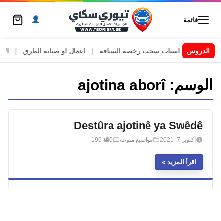
قائمة
 السويد
|
الدروس
اسباب سحب رخصة السياقة
|
اعمال او صيانة الطرق
|
الأطا
الوسم:
ajotina aborî
Destûra ajotinê ya Swêdê
أكتوبر 7, 2021
مواضيع منوعة
0
196
اقرأ المزيد