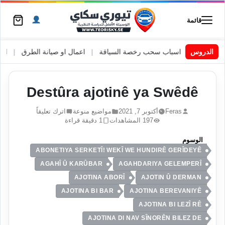
قائمة
ة والشتوية
|
اعمال او صيانة الطرق
|
اسباب سحب رخصة السياقة
الدروس
|
اج
Destûra ajotinê ya Swêdê
اترك تعليقاً
مواضيع منوعة
أكتوبر 7, 2021
Feras
1 دقيقة قراءة
197 المشاهدات
الوسوم
ABONETIYA SERKETÎ! WEKÎ WE HUNDIRÊ GERÎDEYÊ
AGAHÎ Û KARÛBAR
AGAHDARIYA GELEMPERÎ
AJOTINA ABORÎ
AJOTIN Û DERMAN
AJOTINA BI BAR
AJOTINA BEREVANIYÊ
AJOTINA BI LEZÎ RÊ
AJOTINA DI NAV SÎNORÊN BILEZ DE