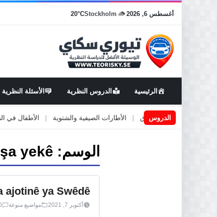
أغسطس 6, 2026
Stockholm
20°C
الرئيسية
الدروس النظرية
الأسئلة النظرية
اعمال او صيانة الطرق
الدروس
|
الأطارات الصيفية والشتوية
|
الأطفال في السيارة
الوسم:
şa yekê
a ajotinê ya Swêdê
أكتوبر 7, 2021
مواضيع منوعة
0