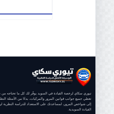
تيوري سكاي لرخصة القيادة في السويد يوفّر لك كل ما تحتاجه من
تغطي جميع جوانب قوانين المرور والمركبات، بدءًا من الأسئلة النظر
إلى شواخص المرور، لمساعدتك على الاستعداد للدراسة النظرية ل
القيادة السويدية.