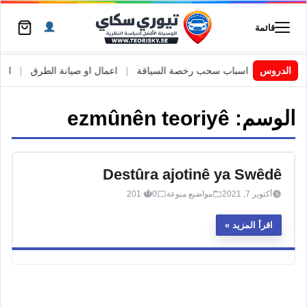
قائمة
 السويد
|
الدروس
اسباب سحب رخصة السياقة
|
اعمال او صيانة الطرق
|
الأطا
الوسم:
ezmûnên teoriyê
Destûra ajotinê ya Swêdê
أكتوبر 7, 2021
مواضيع منوعة
0
201
اقرأ المزيد