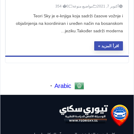
أكتوبر 7, 2021
مواضيع منوعة
0
354
Teori Sky je e-knjiga koja sadrži časove vožnje i
objašnjenja na koordiniran i uređen način na bosanskom
jeziku.Također sadrži moderna…
اقرأ المزيد
Arabic
▼