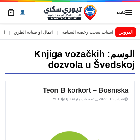
قائمة
السويد
|
الدروس
اسباب سحب رخصة السياقة
|
اعمال او صيانة الطرق
|
الأطار
الوسم:
Knjiga vozačkih
dozvola u Švedskoj
Teori B körkort – Bosniska
فبراير 18, 2023
تطبيقات منوعة
0
501