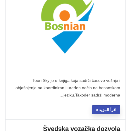
Teori Sky je e-knjiga koja sadrži časove vožnje i
objašnjenja na koordiniran i uređen način na bosanskom
jeziku.Također sadrži moderna…
اقرأ المزيد
Švedska vozačka dozvola