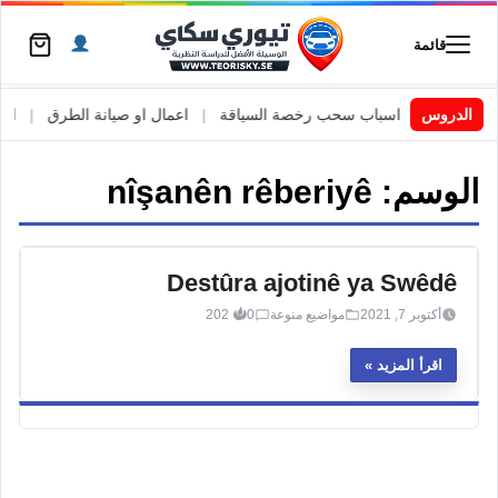
قائمة
ي السويد
الدروس
|
اسباب سحب رخصة السياقة
|
اعمال او صيانة الطرق
|
الأط
الوسم:
nîşanên rêberiyê
Destûra ajotinê ya Swêdê
أكتوبر 7, 2021
مواضيع منوعة
0
202
اقرأ المزيد