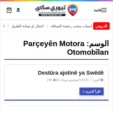
قائمة
 السويد
|
الدروس
اسباب سحب رخصة السياقة
|
اعمال او صيانة الطرق
|
الأطا
الوسم:
Parçeyên Motora
Otomobîlan
Destûra ajotinê ya Swêdê
أكتوبر 7, 2021
مواضيع منوعة
0
196
اقرأ المزيد