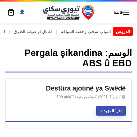
قائمة
 السويد
|
الدروس
اسباب سحب رخصة السياقة
|
اعمال او صيانة الطرق
|
الأطا
الوسم:
Pergala şikandina
ABS û EBD
Destûra ajotinê ya Swêdê
أكتوبر 7, 2021
مواضيع منوعة
0
199
اقرأ المزيد