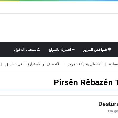
شواخص المرور
اشترك بالموقع
تسجيل الدخول
|
الأطفال وحركة المرور
|
الأنعطاف او الاستدارة U في الطريق
|
الأو
Pirsên Rêbazên T
Destûr
196