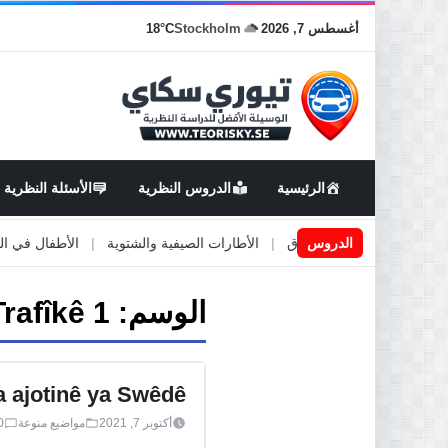
أغسطس 7, 2026
Stockholm
18°C
الرئيسية
الدروس النظرية
الأسئلة النظرية
اعمال او صيانة الطرق
الدروس
|
الأطارات الصيفية والشتوية
|
الأطفال في السيارة
الوسم:
rafîkê 1
a ajotinê ya Swêdê
أكتوبر 7, 2021
مواضيع منوعة
0