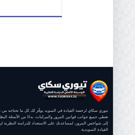
تيوري سكاي لرخصة القيادة في السويد يوفّر لك كل ما تحتاجه من
تغطي جميع جوانب قوانين المرور والمركبات، بدءًا من الأسئلة النظر
إلى شواخص المرور، لمساعدتك على الاستعداد للدراسة النظرية ل
القيادة السويدية.