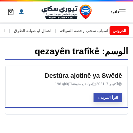
قائمة
 السويد
|
الدروس
اسباب سحب رخصة السياقة
|
اعمال او صيانة الطرق
|
الأطا
الوسم:
qezayên trafîkê
Destûra ajotinê ya Swêdê
أكتوبر 7, 2021
مواضيع منوعة
0
196
اقرأ المزيد