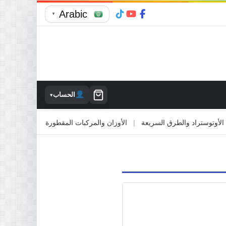
Arabic
▼
الحساب
▾
توستراد والطرق السريعة
|
الأوزان والمركبات المقطورة
|
الاصطدام بالممت