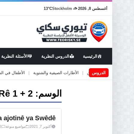
أغسطس 8, 2026
Stockholm
13°C
الرئيسية
الدروس النظرية
الأسئلة النظرية
اعمال او صيانة الطرق
الدروس
|
الأطارات الصيفية والشتوية
|
الأطفال في السيارة
الوسم:
Rê 1 + 2
a ajotinê ya Swêdê
أكتوبر 7, 2021
مواضيع منوعة
0