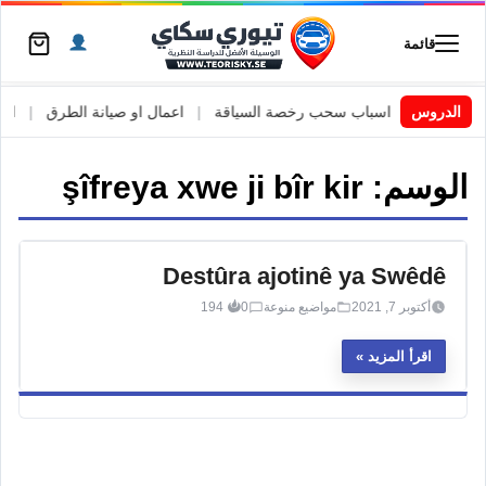
قائمة
 السويد
|
الدروس
اسباب سحب رخصة السياقة
|
اعمال او صيانة الطرق
|
الأطا
الوسم:
şîfreya xwe ji bîr kir
Destûra ajotinê ya Swêdê
أكتوبر 7, 2021
مواضيع منوعة
0
194
اقرأ المزيد