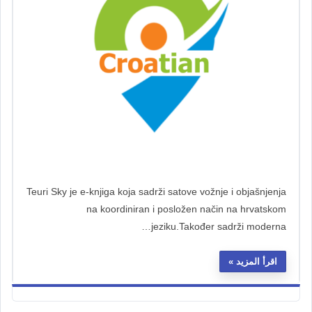
Teuri Sky je e-knjiga koja sadrži satove vožnje i objašnjenja
na koordiniran i posložen način na hrvatskom
jeziku.Također sadrži moderna…
اقرأ المزيد