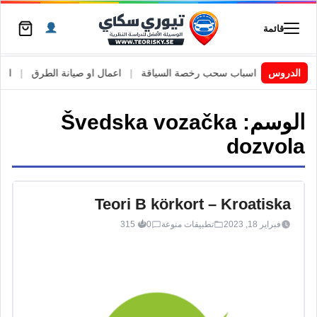
قائمة
السويد
|
الدروس
اسباب سحب رخصة السياقة
|
اعمال او صيانة الطرق
|
الأطا
الوسم:
Švedska vozačka
dozvola
Teori B körkort – Kroatiska
فبراير 18, 2023
تطبيقات منوعة
0
315