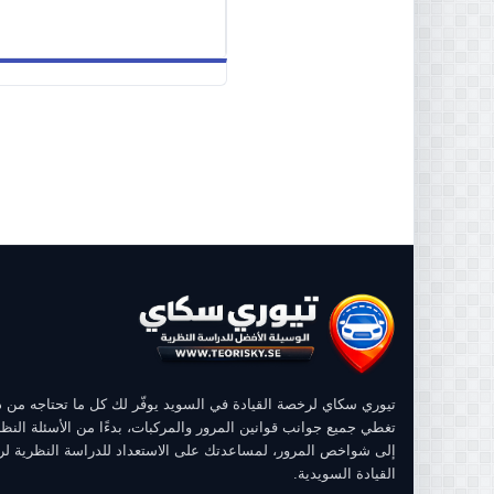
تيوري سكاي لرخصة القيادة في السويد يوفّر لك كل ما تحتاجه من
تغطي جميع جوانب قوانين المرور والمركبات، بدءًا من الأسئلة النظر
إلى شواخص المرور، لمساعدتك على الاستعداد للدراسة النظرية ل
القيادة السويدية.