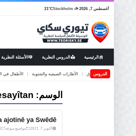
أغسطس 7, 2026
Stockholm
21°C
الرئيسية
الدروس النظرية
الأسئلة النظرية
اعمال او صيانة الطرق
الدروس
|
الأطارات الصيفية والشتوية
|
الأطفال في السيارة
الوسم:
esayîtan
a ajotinê ya Swêdê
أكتوبر 7, 2021
مواضيع منوعة
0