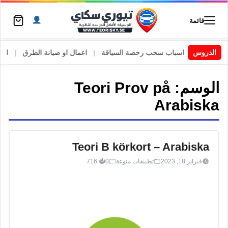
قائمة
السويد
|
الدروس
اسباب سحب رخصة السياقة
|
اعمال او صيانة الطرق
|
الأطا
الوسم:
Teori Prov på
Arabiska
Teori B körkort – Arabiska
فبراير 18, 2023
تطبيقات منوعة
0
716