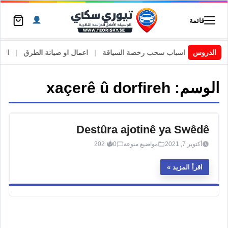
قائمة
 السويد
|
الدروس
اسباب سحب رخصة السياقة
|
اعمال او صيانة الطرق
|
الأطا
الوسم:
xaçerê û dorfireh
Destûra ajotinê ya Swêdê
أكتوبر 7, 2021
مواضيع منوعة
0
202
اقرأ المزيد