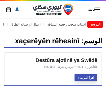
قائمة
 السويد
|
الدروس
اسباب سحب رخصة السياقة
|
اعمال او صيانة الطرق
|
الأطا
الوسم:
xaçerêyên rêhesinî
Destûra ajotinê ya Swêdê
أكتوبر 7, 2021
مواضيع منوعة
0
195
اقرأ المزيد