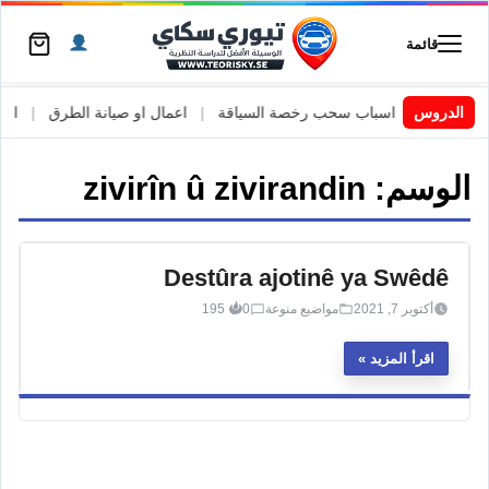
قائمة
 السويد
|
الدروس
اسباب سحب رخصة السياقة
|
اعمال او صيانة الطرق
|
الأطا
الوسم:
zivirîn û zivirandin
Destûra ajotinê ya Swêdê
أكتوبر 7, 2021
مواضيع منوعة
0
195
اقرأ المزيد