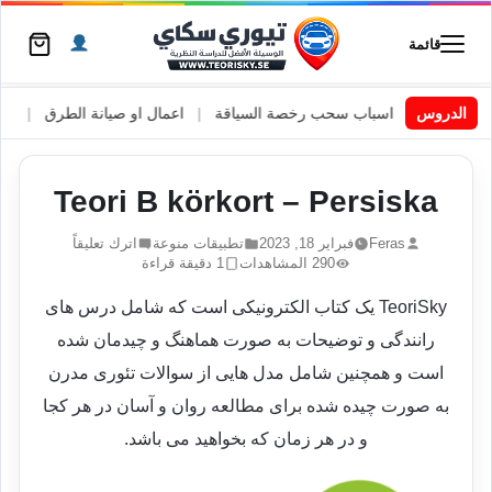
قائمة
ويد
|
الدروس
اسباب سحب رخصة السياقة
|
اعمال او صيانة الطرق
|
الأطارات 
Teori B körkort – Persiska
Feras
فبراير 18, 2023
تطبيقات منوعة
اترك تعليقاً
290 المشاهدات
1 دقيقة قراءة
TeoriSky یک کتاب الکترونیکی است که شامل درس های
رانندگی و توضیحات به صورت هماهنگ و چیدمان شده
است و همچنین شامل مدل هایی از سوالات تئوری مدرن
به صورت چیده شده برای مطالعه روان و آسان در هر کجا
و در هر زمان که بخواهید می باشد.