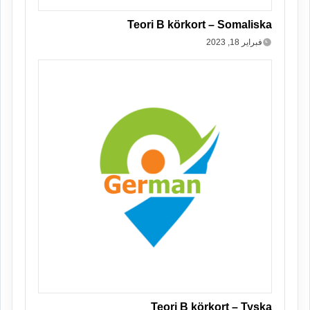
Teori B körkort – Somaliska
فبراير 18, 2023
Teori B körkort – Tyska