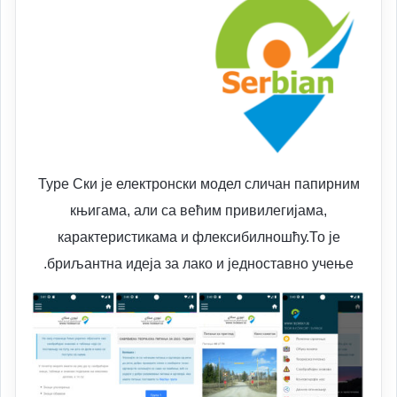
Туре Ски је електронски модел сличан папирним
књигама, али са већим привилегијама,
карактеристикама и флексибилношћу.То је
бриљантна идеја за лако и једноставно учење.