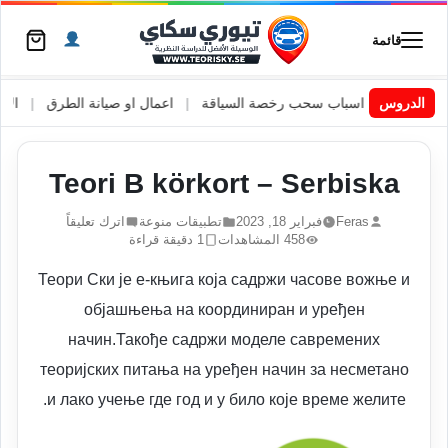
قائمة
يد
|
الدروس
اسباب سحب رخصة السياقة
|
اعمال او صيانة الطرق
|
الأطارات ا
Teori B körkort – Serbiska
Feras
فبراير 18, 2023
تطبيقات منوعة
اترك تعليقاً
458 المشاهدات
1 دقيقة قراءة
Теори Ски је е-књига која садржи часове вожње и
објашњења на координиран и уређен
начин.Такође садржи моделе савремених
теоријских питања на уређен начин за несметано
и лако учење где год и у било које време желите.