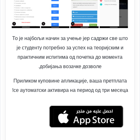
То је најбољи начин за учење јер садржи све што
је студенту потребно за успех на теоријским и
практичним испитима од почетка до момента
добијања возачке дозволе.
Приликом куповине апликације, ваша претплата
се аутоматски активира на период од три месеца!