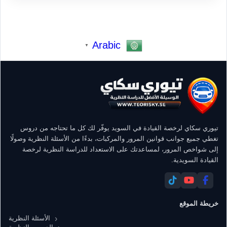
Arabic
▼
تيوري سكاي لرخصة القيادة في السويد يوفّر لك كل ما تحتاجه من دروس
تغطي جميع جوانب قوانين المرور والمركبات، بدءًا من الأسئلة النظرية وصولًا
إلى شواخص المرور، لمساعدتك على الاستعداد للدراسة النظرية لرخصة
القيادة السويدية.
خريطة الموقع
الأسئلة النظرية